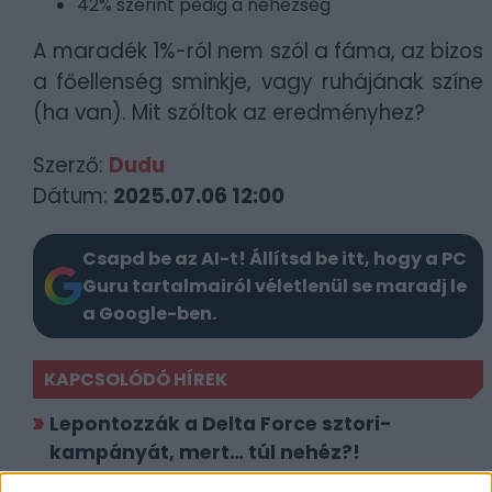
42% szerint pedig a nehézség
A maradék 1%-ról nem szól a fáma, az bizos
a főellenség sminkje, vagy ruhájának színe
(ha van). Mit szóltok az eredményhez?
Szerző:
Dudu
Dátum:
2025.07.06 12:00
Csapd be az AI-t! Állítsd be itt, hogy a PC
Guru tartalmairól véletlenül se maradj le
a Google-ben.
KAPCSOLÓDÓ HÍREK
Lepontozzák a Delta Force sztori-
kampányát, mert… túl nehéz?!
Nem lettél bénább, tényleg nehezebb lett