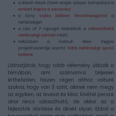
a
Black Hawk Down
single-player kampánya is
emiatt kapta a savazást
a Sony
valós időben finomhangolná
a
nehézséget
a
Lies of P
rajongói kiakadtak a
választható
nehézségi szintek
miatt
miközben a
Fallout: New Vegas
projektvezetője szerint
több nehézségi opció
kellene
Láthatjátok, hogy több vélemény ütközik a
témában, ami számomra teljesen
érthetetlen, hiszen régen ahhoz voltunk
szokva, hogy van 3 szint, akinek nem megy
az egyiken, az leveszi és kész. Kivétel persze
ahol nincs választható, de akkor az a
fejlesztők döntése és direkt olyan. Ebből a