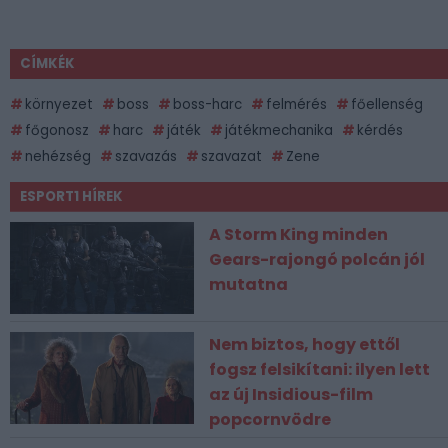
CÍMKÉK
környezet
boss
boss-harc
felmérés
főellenség
főgonosz
harc
játék
játékmechanika
kérdés
nehézség
szavazás
szavazat
Zene
ESPORT1 HÍREK
A Storm King minden
Gears-rajongó polcán jól
mutatna
Nem biztos, hogy ettől
fogsz felsikítani: ilyen lett
az új Insidious-film
popcornvödre