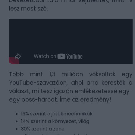
bevezetőből talán már sejthetitek, miről is
lesz most szó.
Több mint 1,3 millióan voksoltak egy
YouTube-szavazáon, ahol arra keresték a
választ, mi tesz igazán emlékezetessé egy-
egy boss-harcot. Íme az eredmény!
13% szerint a játékmechanikák
14% szerint a környezet, világ
30% szerint a zene