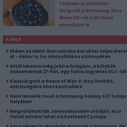
Teljesen új okosórán
dolgozik a Samsung, de a
Wear OS-ről már most
mondjunk le
AJÁNLÓ
Ebben az MMO-ban minden karakter teljes élete
él – Akkor is, ha nincs játékos a környéken
Mitől lehetne még jobb a Drágám, a kölykök
összementek 2? Hát, egy fullos ingyenes DLC-től
Kiszivárgott a Gears of War: E-Day limitált,
extravagáns Xbox kontrollere
Nem lennénk most a Samsung Galaxy A37 tulajo
helyében
Megtalálhatták James Marsden utódját, ez a
fiatal színész lehet a következő Cyclops
Aero néven új okosórán dolgozik a Samsung, de