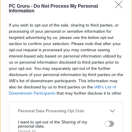
a DOOM: The Dark Ages
PC Gruru -
Do Not Process My Personal
Information
Kiakadtak a fanok, amiért választható
nehézségi szinteket kap a Lies of P
If you wish to opt-out of the sale, sharing to third parties, or
Egy fejlesztő szerint több nehézségi opció
processing of your personal or sensitive information for
targeted advertising by us, please use the below opt-out
kellene a játékokba
section to confirm your selection. Please note that after your
opt-out request is processed you may continue seeing
LEGFRISSEBB VIDEÓNK
interest-based ads based on personal information utilized by
us or personal information disclosed to third parties prior to
your opt-out. You may separately opt-out of the further
disclosure of your personal information by third parties on the
IAB’s list of downstream participants. This information may
also be disclosed by us to third parties on the
IAB’s List of
Downstream Participants
that may further disclose it to other
third parties.
Personal Data Processing Opt Outs
I want to opt-out of the Sharing of my
personal data.
Opted In