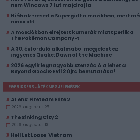
nem Windows 7 fut majd rajta
Hiába keresed a Supergirlt a mozikban, mert má
nincs ott
A mosdókban elrejtett kamerák miatt perlik a
The Pokémon Company-t
A 30. évforduló alkalmából megjelent az
ingyenes Quake: Dawn of the Machine
2026 egyik legnagyobb szenzációja lehet a
Beyond Good & Evil 2 újra bemutatása!
LEGFRISSEBB JÁTÉKMEGJELENÉSEK
Aliens: Fireteam Elite 2
2026. augusztus 25.
The Sinking City 2
2026. augusztus 18.
Hell Let Loose: Vietnam