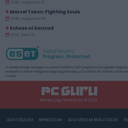
2026. augusztus 13.
Marvel Tokon: Fighting Souls
2026. augusztus 06.
Echoes of Aincrad
2026. július 10.
A szerkesztőségi anyagok vírusellenőrzését az ESET programcsomagokkal végezzü
amelyet a szoftver magyarországi forgalmazója, a Sicontact Kft. biztosít számunk
Hirdetés
Minden jog fenntartva © 2026
ADATVÉDELEM
IMPRESSZUM
ADATVÉDELMI BEÁLLÍTÁSOK
R