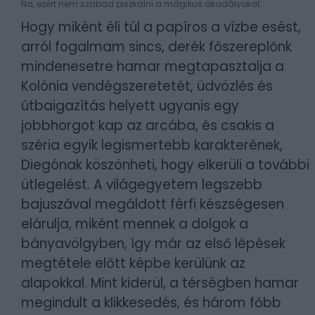
Na, ezért nem szabad piszkálni a mágikus akadályokat.
Hogy miként éli túl a papíros a vízbe esést,
arról fogalmam sincs, derék főszereplőnk
mindenesetre hamar megtapasztalja a
Kolónia vendégszeretetét, üdvözlés és
útbaigazítás helyett ugyanis egy
jobbhorgot kap az arcába, és csakis a
széria egyik legismertebb karakterének,
Diegónak köszönheti, hogy elkerüli a további
ütlegelést. A világegyetem legszebb
bajuszával megáldott férfi készségesen
elárulja, miként mennek a dolgok a
bányavölgyben, így már az első lépések
megtétele előtt képbe kerülünk az
alapokkal. Mint kiderül, a térségben hamar
megindult a klikkesedés, és három főbb