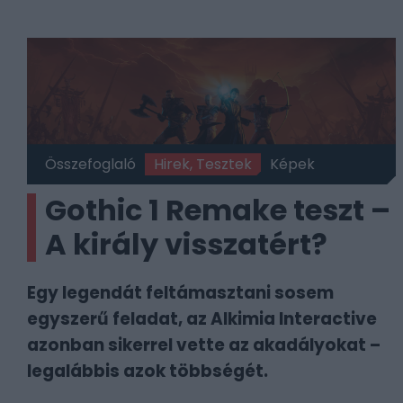
Összefoglaló
Hirek, Tesztek
Képek
Gothic 1 Remake teszt –
A király visszatért?
Egy legendát feltámasztani sosem
egyszerű feladat, az Alkimia Interactive
azonban sikerrel vette az akadályokat –
legalábbis azok többségét.