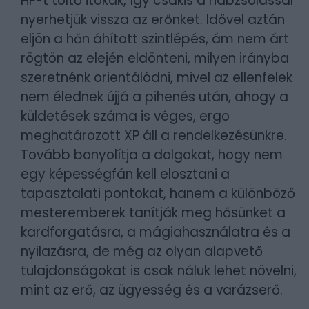
HP-t töltő itókák, így csakis a habzsolással
nyerhetjük vissza az erőnket. Idővel aztán
eljön a hőn áhított szintlépés, ám nem árt
rögtön az elején eldönteni, milyen irányba
szeretnénk orientálódni, mivel az ellenfelek
nem élednek újjá a pihenés után, ahogy a
küldetések száma is véges, ergo
meghatározott XP áll a rendelkezésünkre.
Tovább bonyolítja a dolgokat, hogy nem
egy képességfán kell elosztani a
tapasztalati pontokat, hanem a különböző
mesteremberek tanítják meg hősünket a
kardforgatásra, a mágiahasználatra és a
nyilazásra, de még az olyan alapvető
tulajdonságokat is csak náluk lehet növelni,
mint az erő, az ügyesség és a varázserő.