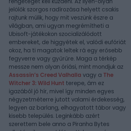
rengeteget kell küzdeni. Az ilyen-olyan
jelölők szorgos radírozása helyett csakis
rajtunk múlik, hogy mit veszünk észre a
világban, ami ugyan megrémítheti a
Ubisoft-játékokon szocializálódott
embereket, de higgyétek el, valódi eufóriát
okoz, ha ti magatok leltek rá egy erősebb
fegyverre vagy gyűrűre. Maga a térkép
messze nem olyan óriási, mint mondjuk az
Assassin’s Creed Valhalla
vagy a
The
Witcher 3: Wild Hunt
terepe, ám ez
igazából jó hír, mivel így minden egyes
négyzetméterre jutott valami érdekesség,
legyen az barlang, elhagyatott tábor vagy
kisebb település. Leginkább azért
szerettem bele anno a Piranha Bytes