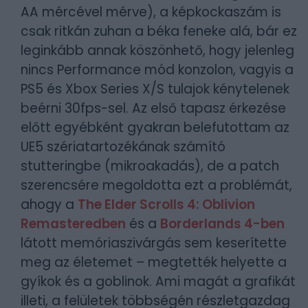
AA mércével mérve), a képkockaszám is
csak ritkán zuhan a béka feneke alá, bár ez
leginkább annak köszönhető, hogy jelenleg
nincs Performance mód konzolon, vagyis a
PS5 és Xbox Series X/S tulajok kénytelenek
beérni 30fps-sel. Az első tapasz érkezése
előtt egyébként gyakran belefutottam az
UE5 szériatartozékának számító
stutteringbe (mikroakadás), de a patch
szerencsére megoldotta ezt a problémát,
ahogy a
The Elder Scrolls 4: Oblivion
Remasteredben
és a
Borderlands 4-ben
látott memóriaszivárgás sem keserítette
meg az életemet – megtették helyette a
gyíkok és a goblinok. Ami magát a grafikát
illeti, a felületek többségén részletgazdag