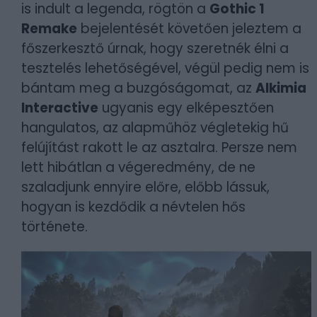
is indult a legenda, rögtön a
Gothic 1
Remake
bejelentését követően jeleztem a
főszerkesztő úrnak, hogy szeretnék élni a
tesztelés lehetőségével, végül pedig nem is
bántam meg a buzgóságomat, az
Alkimia
Interactive
ugyanis egy elképesztően
hangulatos, az alapműhöz végletekig hű
felújítást rakott le az asztalra. Persze nem
lett hibátlan a végeredmény, de ne
szaladjunk ennyire előre, előbb lássuk,
hogyan is kezdődik a névtelen hős
története.