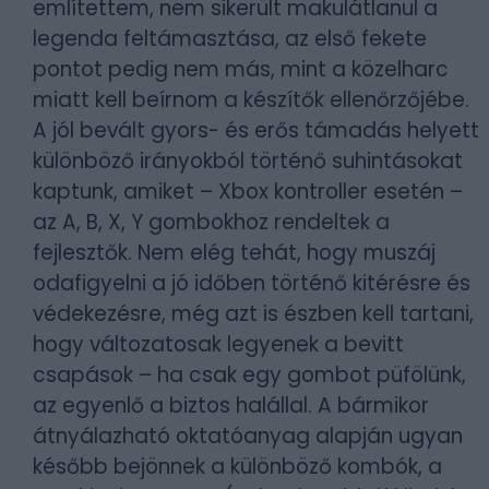
említettem, nem sikerült makulátlanul a
legenda feltámasztása, az első fekete
pontot pedig nem más, mint a közelharc
miatt kell beírnom a készítők ellenőrzőjébe.
A jól bevált gyors- és erős támadás helyett
különböző irányokból történő suhintásokat
kaptunk, amiket – Xbox kontroller esetén –
az A, B, X, Y gombokhoz rendeltek a
fejlesztők. Nem elég tehát, hogy muszáj
odafigyelni a jó időben történő kitérésre és
védekezésre, még azt is észben kell tartani,
hogy változatosak legyenek a bevitt
csapások – ha csak egy gombot püfölünk,
az egyenlő a biztos halállal. A bármikor
átnyálazható oktatóanyag alapján ugyan
később bejönnek a különböző kombók, a