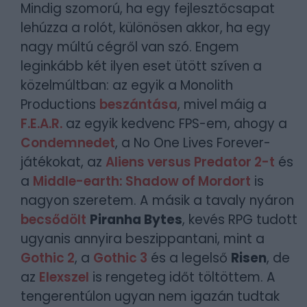
Mindig szomorú, ha egy fejlesztőcsapat
lehúzza a rolót, különösen akkor, ha egy
nagy múltú cégről van szó. Engem
leginkább két ilyen eset ütött szíven a
közelmúltban: az egyik a Monolith
Productions
beszántása
, mivel máig a
F.E.A.R.
az egyik kedvenc FPS-em, ahogy a
Condemnedet
, a No One Lives Forever-
játékokat, az
Aliens versus Predator 2-t
és
a
Middle-earth: Shadow of Mordort
is
nagyon szeretem. A másik a tavaly nyáron
becsődölt
Piranha Bytes
, kevés RPG tudott
ugyanis annyira beszippantani, mint a
Gothic 2
, a
Gothic 3
és a legelső
Risen
, de
az
Elexszel
is rengeteg időt töltöttem. A
tengerentúlon ugyan nem igazán tudtak