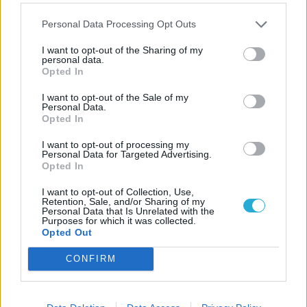
tudással. Ugyanígy nem érdemes eladniuk
Personal Data Processing Opt Outs
a vasat, drágaköveket és egyéb
nyersanyagokat azoknak, akik később
I want to opt-out of the Sharing of my
personal data.
kovácsként szeretnének érvényesülni, hiszen
Opted In
hozzávalók nélkül nehéz kardokat vagy más
I want to opt-out of the Sale of my
gyilokszerszámokat készíteni. Ahogy azt az
Personal Data.
Opted In
imént említett példák is mutatják, a Gothic
I want to opt-out of processing my
1 Remake-ben erősen ajánlott előre
Personal Data for Targeted Advertising.
tervezni, ha nem akartok két szék közül a
Opted In
pad alá esni, és bár már most kismillió
I want to opt-out of Collection, Use,
Retention, Sale, and/or Sharing of my
videó található YouTube-on a legjobb
Personal Data that Is Unrelated with the
Purposes for which it was collected.
kezdésekkel, kiskapukkal kapcsolatban
Opted Out
(felújítás lévén ez annyira nem meglepő),
CONFIRM
ezek megtekintésével szerintem pont a
lényeg veszik el.