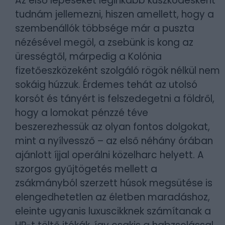
Az első lépéseket leginkább küszködésként
tudnám jellemezni, hiszen amellett, hogy a
szembenállók többsége már a puszta
nézésével megöl, a zsebünk is kong az
ürességtől, márpedig a Kolónia
fizetőeszközeként szolgáló rögök nélkül nem
sokáig húzzuk. Érdemes tehát az utolsó
korsót és tányért is felszedegetni a földről,
hogy a lomokat pénzzé téve
beszerezhessük az olyan fontos dolgokat,
mint a nyílvessző – az első néhány órában
ajánlott íjjal operálni közelharc helyett. A
szorgos gyűjtögetés mellett a
zsákmányból szerzett húsok megsütése is
elengedhetetlen az életben maradáshoz,
eleinte ugyanis luxuscikknek számítanak a