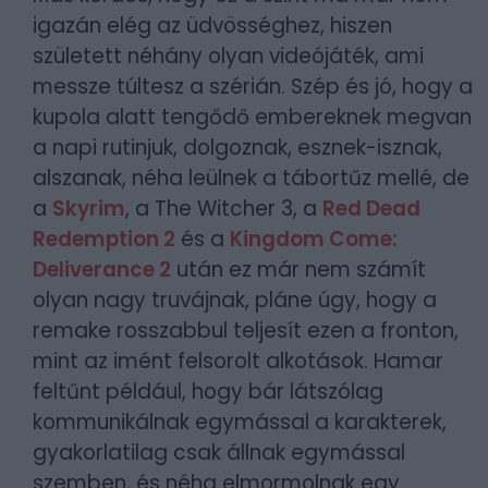
igazán elég az üdvösséghez, hiszen
született néhány olyan videójáték, ami
messze túltesz a szérián. Szép és jó, hogy a
kupola alatt tengődő embereknek megvan
a napi rutinjuk, dolgoznak, esznek-isznak,
alszanak, néha leülnek a tábortűz mellé, de
a
Skyrim
, a The Witcher 3, a
Red Dead
Redemption 2
és a
Kingdom Come:
Deliverance 2
után ez már nem számít
olyan nagy truvájnak, pláne úgy, hogy a
remake rosszabbul teljesít ezen a fronton,
mint az imént felsorolt alkotások. Hamar
feltűnt például, hogy bár látszólag
kommunikálnak egymással a karakterek,
gyakorlatilag csak állnak egymással
szemben, és néha elmormolnak egy