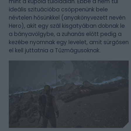
mint a kupola túloldalán. Ebbe a nem túl
ideális szituációba csöppenünk bele
névtelen hősünkkel (anyakönyvezett nevén
Hero), akit egy szál kisgatyában dobnak le
a bányavölgybe, a zuhanás előtt pedig a
kezébe nyomnak egy levelet, amit sürgősen
el kell juttatnia a Tűzmágusoknak.