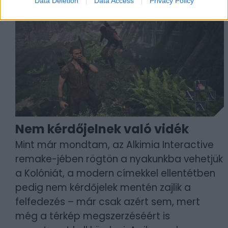
Data Deletion
Data Access
Privacy Policy
Nem kérdőjelnek való vidék
Mint már mondtam, az Alkimia Interactive
remake-jében rögtön a nyakunkba vehetjük
a Kolóniát, a modern címekkel ellentétben
pedig nem kérdőjelek mentén zajlik a
felfedezés – már csak azért sem, mert
még a térkép megszerzéséért is