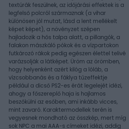
textúrák feszülnek, az időjárási effektek is a
legfelső polcról származnak (a vihar
különösen jól mutat, lásd a lent mellékelt
képet képet), a növényzet szépen
hajladozik a hős talpa alatt, a pillangók, a
falakon mászkáló pókok és a vízpartokon
futkározó rákok pedig egészen élettel telivé
varázsolják a látképet. Üröm az örömben,
hogy helyenként azért kilóg a lóláb, a
vízcsobbanás és a fáklya tűzeffektje
például a dicső PS2-es érát legelejét idézi,
ahogy a főszereplő haja is hajlamos
beszőkülni az esőben, ami inkább vicces,
mint zavaró. Karaktermodellek terén is
vegyesnek mondható az összkép, mert míg
sok NPC a mai AAA-s címeket idézi, addig