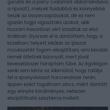
gurulás és a parry (valamint abból kiindulva
a riposzt), melyek fluidabbá és könnyebbé
teszik az összecsapásokat, de ez nem
igazán fogja vigasztalni azokat, akik
hozzám hasonlóan vért izzadtak az első
órákban. Gyorsan el is döntöttem, hogy a
közelharc helyett inkább az íjászat
művészetét fogom elsajátítani, ami később
remek ötletnek bizonyult, mert jóval
kevesebbszer haraptam fűbe. Az égvilágon
senki sem kérte az Alkimiától, hogy találja
fel a spanyolviaszt harcrendszer terén,
éppen ezért fogalmam sincs, miért döntött
egy ennyire körülményes, nehezen
elsajátítható szisztéma mellett.