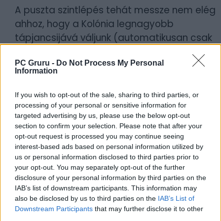
A puszta szintlépés tehát messze nem elég
ahhoz, hogy a Kolónia legnagyobb
tápjancsijává váljunk (automatikusan csak
az életerő növekszik), az előrébb jutáshoz
PC Gruru -
Do Not Process My Personal
muszáj megkeresni a tanárokat, akik aztán
Information
jó pénzért cserébe átadják nekünk a
tudásukat. Tovább bonyolíthatja az XP-vel
If you wish to opt-out of the sale, sharing to third parties, or
és a vagyonnal történő zsonglőrködést,
processing of your personal or sensitive information for
targeted advertising by us, please use the below opt-out
hogy bár egyes jártasságok biztos
section to confirm your selection. Please note that after your
jövedelemforrást jelentenek, azokat előbb
opt-out request is processed you may continue seeing
el kell sajátítani. Hamar összefuthatunk
interest-based ads based on personal information utilized by
us or personal information disclosed to third parties prior to
például olyan vadászokkal, akik némi ércért
your opt-out. You may separately opt-out of the further
cserébe elárulják, hogyan távolíthatunk el
disclosure of your personal information by third parties on the
fogakat és karmokat, ám ha még előtte
IAB’s list of downstream participants. This information may
also be disclosed by us to third parties on the
IAB’s List of
megritkítottuk a térség élővilágát, nem
Downstream Participants
that may further disclose it to other
sokra megyünk az újonnan szerzett
third parties.