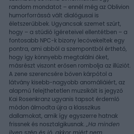
random mondatot – ennél még az Oblivion
humorforrássá vált dialógusai is
életszerűbbek. Ugyancsak szemet szúrt,
hogy – a stúdió ígéreteivel ellentétben – a
fontosabb NPC-k bizony lecövekeltek egy
pontra, ami abból a szempontból érthető,
hogy így könnyebb megtalálni őket,
másrészt viszont erősen rombolja az illúziót.
A zene szerencsére bőven kárpótol a
látvány kisebb-nagyobb anomáliáiért, az
alapmű felejthetetlen muzsikáit is jegyző
Kai Rosenkranz ugyanis tapsot érdemlő
módon álmodta újra a klasszikus
dallamokat, amik így egyszerre hatnak
frissnek és nosztalgikusnak.
„Ha minden
ilyen szép és jó, akkor miért nem