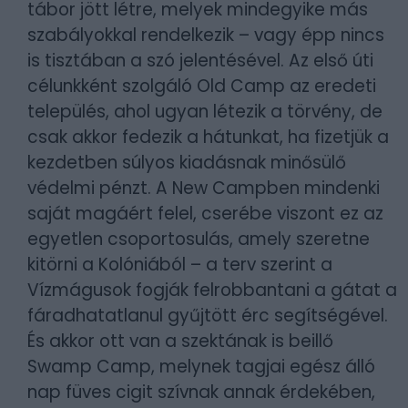
tábor jött létre, melyek mindegyike más
szabályokkal rendelkezik – vagy épp nincs
is tisztában a szó jelentésével. Az első úti
célunkként szolgáló Old Camp az eredeti
település, ahol ugyan létezik a törvény, de
csak akkor fedezik a hátunkat, ha fizetjük a
kezdetben súlyos kiadásnak minősülő
védelmi pénzt. A New Campben mindenki
saját magáért felel, cserébe viszont ez az
egyetlen csoportosulás, amely szeretne
kitörni a Kolóniából – a terv szerint a
Vízmágusok fogják felrobbantani a gátat a
fáradhatatlanul gyűjtött érc segítségével.
És akkor ott van a szektának is beillő
Swamp Camp, melynek tagjai egész álló
nap füves cigit szívnak annak érdekében,