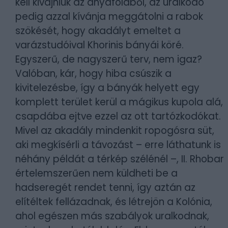
kell kivájniuk az anyaföldből, az uralkodó
pedig azzal kívánja meggátolni a rabok
szökését, hogy akadályt emeltet a
varázstudóival Khorinis bányái köré.
Egyszerű, de nagyszerű terv, nem igaz?
Valóban, kár, hogy hiba csúszik a
kivitelezésbe, így a bányák helyett egy
komplett terület kerül a mágikus kupola alá,
csapdába ejtve ezzel az ott tartózkodókat.
Mivel az akadály mindenkit ropogósra süt,
aki megkísérli a távozást – erre láthatunk is
néhány példát a térkép szélénél –, II. Rhobar
értelemszerűen nem küldheti be a
hadseregét rendet tenni, így aztán az
elítéltek fellázadnak, és létrejön a Kolónia,
ahol egészen más szabályok uralkodnak,