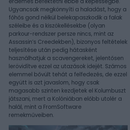
érdemes befektetni ebbe a képességbe.
Ugyancsak megkönnyíti a haladást, hogy a
főhős gond nélkül belekapaszkodik a falak
széleibe és a kiszökellésekbe (olyan
parkour-rendszer persze nincs, mint az
Assassin’s Creedekben), bizonyos feltételek
teljesítése után pedig hátasként
használhatjuk a scavengereket, jelentősen
lerövidítve ezzel az utazások idejét. Számos
elemmel bővült tehát a felfedezés, de ezzel
együtt is azt javaslom, hogy csak
magasabb szinten kezdjetek el Kolumbuszt
játszani, mert a Kolóniában előbb utolér a
halál, mint a FromSoftware
remekműveiben.