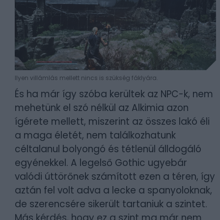
Ilyen villámlás mellett nincs is szükség fáklyára.
És ha már így szóba kerültek az NPC-k, nem
mehetünk el szó nélkül az Alkimia azon
ígérete mellett, miszerint az összes lakó éli
a maga életét, nem találkozhatunk
céltalanul bolyongó és tétlenül álldogáló
egyénekkel. A legelső Gothic ugyebár
valódi úttörőnek számított ezen a téren, így
aztán fel volt adva a lecke a spanyoloknak,
de szerencsére sikerült tartaniuk a szintet.
Más kérdés, hogy ez a szint ma már nem