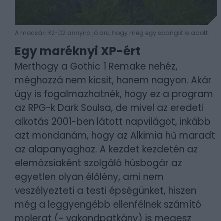
A mocsári R2-D2 annyira jó arc, hogy még egy spanglit is adott.
Egy maréknyi XP-ért
Merthogy a Gothic 1 Remake nehéz,
méghozzá nem kicsit, hanem nagyon. Akár
úgy is fogalmazhatnék, hogy ez a program
az RPG-k Dark Soulsa, de mivel az eredeti
alkotás 2001-ben látott napvilágot, inkább
azt mondanám, hogy az Alkimia hű maradt
az alapanyaghoz. A kezdet kezdetén az
elemózsiaként szolgáló húsbogár az
egyetlen olyan élőlény, ami nem
veszélyezteti a testi épségünket, hiszen
még a leggyengébb ellenfélnek számító
molerat (~ vakondpatkány) is megesz