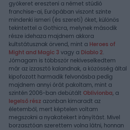
gyökeret ereszteni a német stúdió
franchise-ai, Európában viszont szinte
mindenki ismeri (és szereti) őket, különös
tekintettel a Gothicra, melynek második
része idehaza majdnem akkora
kultstátusznak örvend, mint a
Heroes of
Might and Magic 3
vagy a
Diablo 2
.
Jómagam is többször nekiveselkedtem
már az izzasztó kalandnak, a közösség által
kipofozott harmadik felvonásba pedig
majdnem annyi órát pakoltam, mint a
szintén 2006-ban debütált
Oblivionba
, a
legelső rész
azonban kimaradt az
életemből, mert képtelen voltam
megszokni a nyakatekert irányítást. Mivel
borzasztóan szerettem volna látni, honnan