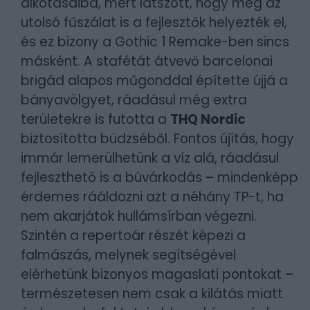
alkotásaiba, mert látszott, hogy még az
utolsó fűszálat is a fejlesztők helyezték el,
és ez bizony a Gothic 1 Remake-ben sincs
másként. A stafétát átvevő barcelonai
brigád alapos műgonddal építette újjá a
bányavölgyet, ráadásul még extra
területekre is futotta a
THQ Nordic
biztosította büdzséből. Fontos újítás, hogy
immár lemerülhetünk a víz alá, ráadásul
fejleszthető is a búvárkodás – mindenképp
érdemes rááldozni azt a néhány TP-t, ha
nem akarjátok hullámsírban végezni.
Szintén a repertoár részét képezi a
falmászás, melynek segítségével
elérhetünk bizonyos magaslati pontokat –
természetesen nem csak a kilátás miatt