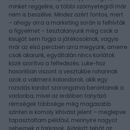
minket reggelire, a többi szörnyetegről már
nem is beszélve. Mindez azért fontos, mert
– ahogy arra a marketing során is felhívták
a figyelmet – tesztalanyunk még csak a
kisujját sem fogja a játékosoknak, vagyis
már az első percben arra megyünk, amerre
csak akarunk, egyáltalán nincs korlátok
közé szorítva a felfedezés. Luke-hoz
hasonlóan viszont a vesztükbe rohannak
azok a vakmerő kalandorok, akik egy
rozsdás kardot szorongatva berontanak a
vadonba, mivel az erdőben tanyázó
rémségek többsége még magasabb
szinten is komoly kihívást jelent – meglepve
tapasztaltam például, mennyire nagyot
sebeznek a farkasok. Ajánlott tehát az