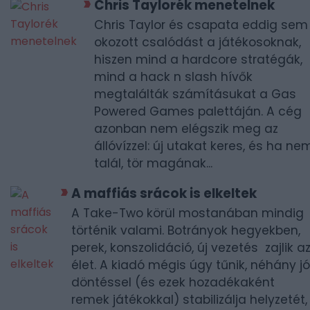
Chris Taylorék menetelnek
Chris Taylor és csapata eddig sem
okozott csalódást a játékosoknak,
hiszen mind a hardcore stratégák,
mind a hack n slash hívők
megtalálták számításukat a Gas
Powered Games palettáján. A cég
azonban nem elégszik meg az
állóvízzel: új utakat keres, és ha ne
talál, tör magának...
A maffiás srácok is elkeltek
A Take-Two körül mostanában mindig
történik valami. Botrányok hegyekben,
perek, konszolidáció, új vezetés  zajlik a
élet. A kiadó mégis úgy tűnik, néhány jó
döntéssel (és ezek hozadékaként
remek játékokkal) stabilizálja helyzetét,