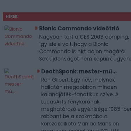
HÍREK
Bionic Commando videótrió
Nagyban tart a CES 2008 dömping,
így ideje volt, hogy a Bionic
Commando is hírt adjon magáról.
Sok újdonságot nem kapunk ugyan..
DeathSpank: mester-mű...
Ron Gilbert. Egy név, melynek
hallatán megdobban minden
kalandjáték-fanatikus szíve. A
LucasArts fénykorának
meghatározó egyénisége 1985-be
robbant be a szakmába a
korszakalkotó Maniac Mansion