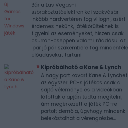
Bár a Las Vegas-i
szórakoztatóelektronikai szakvásár
inkább hardvertéren fog villogni, azért
érdemes nekünk, játékőrülteknek is
figyelni az eseményeket, hiszen csak
csurran-cseppen valami, ráadásul az
ipar jó pár szakembere fog mindenfél
előadásokat tartani.
Kipróbálható a Kane & Lynch
A nagy port kavart Kane & Lynchet
az egyszeri PC-s játékos csak a
sajtó véleménye és a videókban
látottak alapján tudta megítélni,
ám megérkezett a játék PC-re
portolt demója, úgyhogy mindenki
belekóstolhat a vérengzésbe...