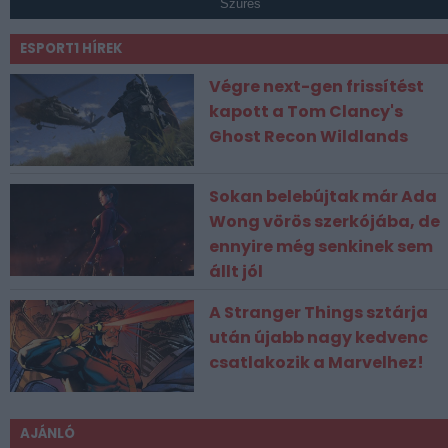
Szűrés
ESPORT1 HÍREK
Végre next-gen frissítést
kapott a Tom Clancy's
Ghost Recon Wildlands
Sokan belebújtak már Ada
Wong vörös szerkójába, de
ennyire még senkinek sem
állt jól
A Stranger Things sztárja
után újabb nagy kedvenc
csatlakozik a Marvelhez!
AJÁNLÓ