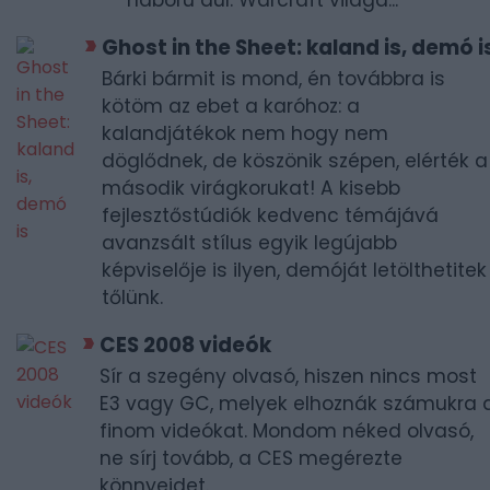
háború dúl. Warcraft világa...
Ghost in the Sheet: kaland is, demó i
Bárki bármit is mond, én továbbra is
kötöm az ebet a karóhoz: a
kalandjátékok nem hogy nem
döglődnek, de köszönik szépen, elérték a
második virágkorukat! A kisebb
fejlesztőstúdiók kedvenc témájává
avanzsált stílus egyik legújabb
képviselője is ilyen, demóját letölthetitek
tőlünk.
CES 2008 videók
Sír a szegény olvasó, hiszen nincs most
E3 vagy GC, melyek elhoznák számukra 
finom videókat. Mondom néked olvasó,
ne sírj tovább, a CES megérezte
könnyeidet.