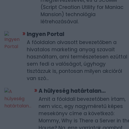
megtervezésével, és a SCUMM
(Script Creation Utility for Maniac
Mansion) technológia
létrehozásával.
Ingyen Portal
A főoldalon olvasott bevezetőben a
hivatalos marketing anyag szavait
használtam, ami természetesen ezúttal
sem fedi a valóságot, úgyhogy
tisztázzuk is, pontosan milyen akcióról
van szó...
A hülyeség határtalan...
Amit a főoldali bevezetőben írtam,
nem vicc, egy nagyméretű képes
mesekönyv címe a következő:
Mommy, Why is There a Server in th
House? Na, erre varrjatok gombot,