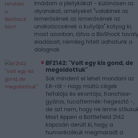
Imádom a pletykákat - különösen az
olyanokat, amelyeket "valakinek az
ismerősének az ismerősének az
unokaöccsének a kutyája" kotyog ki,
most azonban, látva a BioShock tavaly
eladásait, némileg hitelt adhatunk a
dolognak.
BF2142: ''Volt egy kis gond, de
megoldottuk''
Sok mindent el lehet mondani az
EA-ról - nagy múltú cégek
felfalója és elrontója, franchise-
gyáros, tucattermék-hegesztő -,
de azt nem, hogy ne lenne stílusuk
Most éppen a Battlefield 2142
kapcsán derült ki, hogy a
humorérzékük megmaradt a