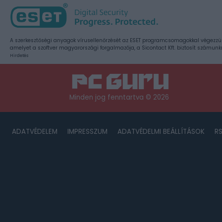
A szerkesztőségi anyagok vírusellenőrzését az ESET programcsomagokkal végezzü
amelyet a szoftver magyarországi forgalmazója, a Sicontact Kft. biztosít számunk
Hirdetés
Minden jog fenntartva © 2026
ADATVÉDELEM
IMPRESSZUM
ADATVÉDELMI BEÁLLÍTÁSOK
R