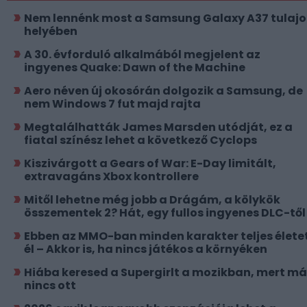
Nem lennénk most a Samsung Galaxy A37 tulajo
helyében
A 30. évforduló alkalmából megjelent az
ingyenes Quake: Dawn of the Machine
Aero néven új okosórán dolgozik a Samsung, de
nem Windows 7 fut majd rajta
Megtalálhatták James Marsden utódját, ez a
fiatal színész lehet a következő Cyclops
Kiszivárgott a Gears of War: E-Day limitált,
extravagáns Xbox kontrollere
Mitől lehetne még jobb a Drágám, a kölykök
összementek 2? Hát, egy fullos ingyenes DLC-től
Ebben az MMO-ban minden karakter teljes élete
él – Akkor is, ha nincs játékos a környéken
Hiába keresed a Supergirlt a mozikban, mert má
nincs ott