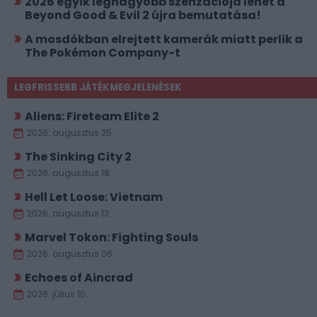
2026 egyik legnagyobb szenzációja lehet a
Beyond Good & Evil 2 újra bemutatása!
A mosdókban elrejtett kamerák miatt perlik a
The Pokémon Company-t
LEGFRISSEBB JÁTÉKMEGJELENÉSEK
Aliens: Fireteam Elite 2
2026. augusztus 25.
The Sinking City 2
2026. augusztus 18.
Hell Let Loose: Vietnam
2026. augusztus 13.
Marvel Tokon: Fighting Souls
2026. augusztus 06.
Echoes of Aincrad
2026. július 10.