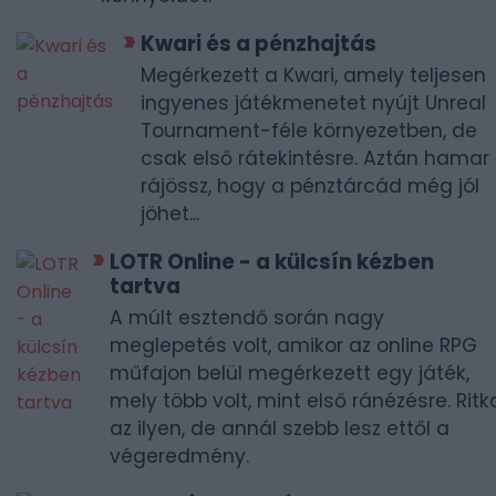
Kwari és a pénzhajtás
Megérkezett a Kwari, amely teljesen
ingyenes játékmenetet nyújt Unreal
Tournament-féle környezetben, de
csak első rátekintésre. Aztán hamar
rájössz, hogy a pénztárcád még jól
jöhet...
LOTR Online - a külcsín kézben
tartva
A múlt esztendő során nagy
meglepetés volt, amikor az online RPG
műfajon belül megérkezett egy játék,
mely több volt, mint első ránézésre. Ritk
az ilyen, de annál szebb lesz ettől a
végeredmény.