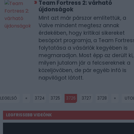
Team Fortress 2: várható
újdonságok
Mint azt már párszor említettük, a
Valve mindent megtesz annak
érdekében, hogy kritikai sikereket
besöpört programja, a Team Fortres
folytatása a vásárlók kegyében is
megmaradjon. Most épp az derült ki,
milyen jutalom jár a felcsereknek a
közeljövőben, de pár egyéb infó is
napvilágot látott.
LEGELSŐ
«
3724
3725
3726
3727
3728
»
UTO
LEGFRISSEBB VIDEÓNK