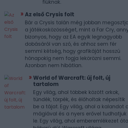
fiúknak.
Az első Crysis folt
Bár a Crysis talán még jobban megosztj
a játékosközösséget, mint a Far Cry, anny
bizonyos, hogy az EA egyik legnagyobb
dobásáról van szó, és ahhoz sem fér
semmi kétség, hogy grafikáját hosszú
hónapokig nem fogja lekörözni semmi.
Azonban nem hibátlan.
World of Warcraft: új folt, új
tartalom
Egy világ, ahol többek között orkok,
tündék, törpék, és élőholtak népesítik
be a tájat. Egy világ, ahol a kalandot 
mágiával és a nyers erővel tudhatjuk
le. Egy világ, ahol emberemlékezet ót