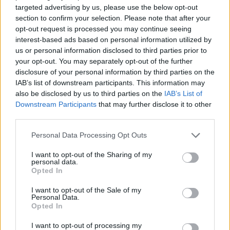
gyászos szájíz, most már
targeted advertising by us, please use the below opt-out
végleges ugyanis a dolog.
section to confirm your selection. Please note that after your
opt-out request is processed you may continue seeing
Hard to be a God: szerepjáték
interest-based ads based on personal information utilized by
demó a köbön
us or personal information disclosed to third parties prior to
your opt-out. You may separately opt-out of the further
Ha valaki hallott már a Sztrugackij
disclosure of your personal information by third parties on the
testvérekről, azt hiszem, neki
IAB’s list of downstream participants. This information may
felesleges tovább ajánlgatnom a
also be disclosed by us to third parties on the
IAB’s List of
most tárgyalt szerepjáték
Downstream Participants
that may further disclose it to other
bemutatóját. Márpedig mindenki
third parties.
ismeri őket, még ha nem is tud róla:
Personal Data Processing Opt Outs
mindenki, aki már hallott a
S.T.A.L.K.E.R.-ről.
I want to opt-out of the Sharing of my
personal data.
Opted In
Bioshock 2 infómorzsák
Igaz hogy készül a méltán népszer
I want to opt-out of the Sale of my
Personal Data.
Bioshock második része? Ha igen,
Opted In
hol járnak a srácok a fejlesztésben
I want to opt-out of processing my
Lesz-e köze ezen játéknak a preque