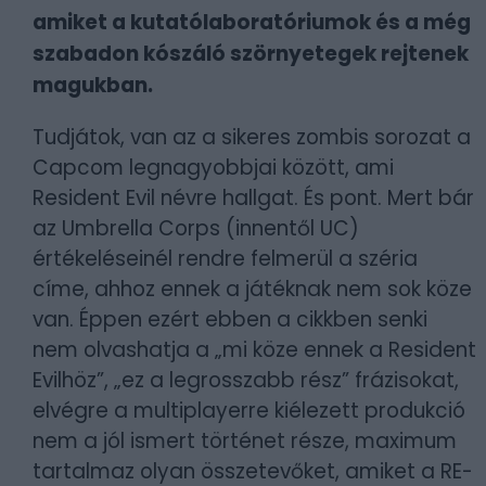
amiket a kutatólaboratóriumok és a még
szabadon kószáló szörnyetegek rejtenek
magukban.
Tudjátok, van az a sikeres zombis sorozat a
Capcom legnagyobbjai között, ami
Resident Evil névre hallgat. És pont. Mert bár
az Umbrella Corps (innentől UC)
értékeléseinél rendre felmerül a széria
címe, ahhoz ennek a játéknak nem sok köze
van. Éppen ezért ebben a cikkben senki
nem olvashatja a „mi köze ennek a Resident
Evilhöz”, „ez a legrosszabb rész” frázisokat,
elvégre a multiplayerre kiélezett produkció
nem a jól ismert történet része, maximum
tartalmaz olyan összetevőket, amiket a RE-