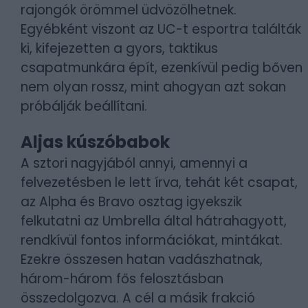
rajongók örömmel üdvözölhetnek.
Egyébként viszont az UC-t esportra találták
ki, kifejezetten a gyors, taktikus
csapatmunkára épít, ezenkívül pedig bőven
nem olyan rossz, mint ahogyan azt sokan
próbálják beállítani.
Aljas kúszóbabok
A sztori nagyjából annyi, amennyi a
felvezetésben le lett írva, tehát két csapat,
az Alpha és Bravo osztag igyekszik
felkutatni az Umbrella által hátrahagyott,
rendkívül fontos információkat, mintákat.
Ezekre összesen hatan vadászhatnak,
három-három fős felosztásban
összedolgozva. A cél a másik frakció