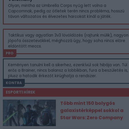
Olyan, mintha az Umbrella Corps nyűg lett volna a
Capcomnak, pedig az ötletek terén nincs probléma, hosszú
távon változatos és élvezetes harcokat kínál a játék.
Taktikus vagy agyatlan 3v3 lövöldözés (rajtunk múlik), nagyon
jópofa összetevőkkel, méghozzá úgy, hogy soha nincs előre
eldöntött meccs.
PRO
Keményen tanulni kell a sikerhez, ezenkívül sok hibája van. Túl
erős a Brainer, nincs balansz a lobbikban, fura a beszületés is,
plusz a hatodik érkezőt kirúghatja a rendszer.
KONTRA
ESPORT1 HÍREK
Több mint 150 bolygós
galaxistérképpel sokkol a
Star Wars: Zero Company