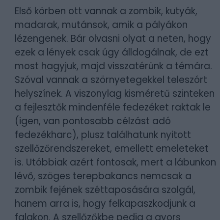
Első körben ott vannak a zombik, kutyák,
madarak, mutánsok, amik a pályákon
lézengenek. Bár olvasni olyat a neten, hogy
ezek a lények csak úgy álldogálnak, de ezt
most hagyjuk, majd visszatérünk a témára.
Szóval vannak a szörnyetegekkel teleszórt
helyszínek. A viszonylag kisméretű szinteken
a fejlesztők mindenféle fedezéket raktak le
(igen, van pontosabb célzást adó
fedezékharc), plusz találhatunk nyitott
szellőzőrendszereket, emellett emeleteket
is. Utóbbiak azért fontosak, mert a lábunkon
lévő, szöges terepbakancs nemcsak a
zombik fejének széttaposására szolgál,
hanem arra is, hogy felkapaszkodjunk a
falakon. A szellőzőkbe pedig a gyors