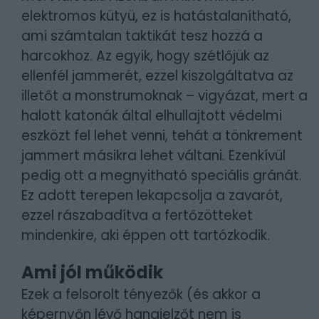
elektromos kütyü, ez is hatástalanítható,
ami számtalan taktikát tesz hozzá a
harcokhoz. Az egyik, hogy szétlőjük az
ellenfél jammerét, ezzel kiszolgáltatva az
illetőt a monstrumoknak – vigyázat, mert a
halott katonák által elhullajtott védelmi
eszközt fel lehet venni, tehát a tönkrement
jammert másikra lehet váltani. Ezenkívül
pedig ott a megnyitható speciális gránát.
Ez adott terepen lekapcsolja a zavarót,
ezzel rászabadítva a fertőzötteket
mindenkire, aki éppen ott tartózkodik.
Ami jól működik
Ezek a felsorolt tényezők (és akkor a
képernyőn lévő hangjelzőt nem is