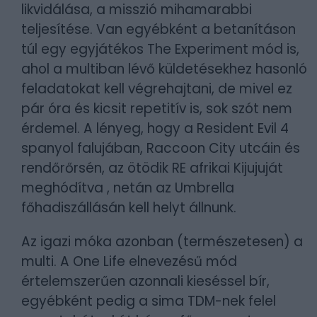
likvidálása, a misszió mihamarabbi
teljesítése. Van egyébként a betanításon
túl egy egyjátékos The Experiment mód is,
ahol a multiban lévő küldetésekhez hasonló
feladatokat kell végrehajtani, de mivel ez
pár óra és kicsit repetitív is, sok szót nem
érdemel. A lényeg, hogy a Resident Evil 4
spanyol falujában, Raccoon City utcáin és
rendőrőrsén, az ötödik RE afrikai Kijujuját
meghódítva , netán az Umbrella
főhadiszállásán kell helyt állnunk.
Az igazi móka azonban (természetesen) a
multi. A One Life elnevezésű mód
értelemszerűen azonnali kieséssel bír,
egyébként pedig a sima TDM-nek felel