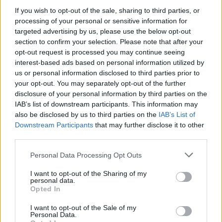
Emellé ott vannak a vizuális tuningok, a
If you wish to opt-out of the sale, sharing to third parties, or
kozmetikai extrák. Tökös páncélok,
processing of your personal or sensitive information for
targeted advertising by us, please use the below opt-out
különböző festések és matricák adnak
section to confirm your selection. Please note that after your
rengeteg lehetőséget a testreszabásra,
opt-out request is processed you may continue seeing
emellett a szintlépésekkel egyfolytában
interest-based ads based on personal information utilized by
us or personal information disclosed to third parties prior to
kapunk új fegyvereket is. Tehát állandóan
your opt-out. You may separately opt-out of the further
van jutalmazás, aminek hála az ember pár
disclosure of your personal information by third parties on the
meccs után nem érzi úgy, hogy egy
IAB’s list of downstream participants. This information may
also be disclosed by us to third parties on the
IAB’s List of
helyben topog. Mindezek mellett bár a
Downstream Participants
that may further disclose it to other
program alatt a Unity grafikus motor
third parties.
dübörög, a Capcom játéka azon kevéske
Personal Data Processing Opt Outs
kivételek táborát erősíti, amik bizonyítják az
engine erejét.
I want to opt-out of the Sharing of my
personal data.
Opted In
A kiadó sem hitt benne
I want to opt-out of the Sale of my
Personal Data.