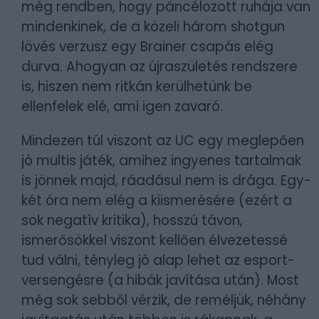
még rendben, hogy páncélozott ruhája van
mindenkinek, de a közeli három shotgun
lövés verzusz egy Brainer csapás elég
durva. Ahogyan az újraszületés rendszere
is, hiszen nem ritkán kerülhetünk be
ellenfelek elé, ami igen zavaró.
Mindezen túl viszont az UC egy meglepően
jó multis játék, amihez ingyenes tartalmak
is jönnek majd, ráadásul nem is drága. Egy-
két óra nem elég a kiismerésére (ezért a
sok negatív kritika), hosszú távon,
ismerősökkel viszont kellően élvezetessé
tud válni, tényleg jó alap lehet az esport-
versengésre (a hibák javítása után). Most
még sok sebből vérzik, de reméljük, néhány