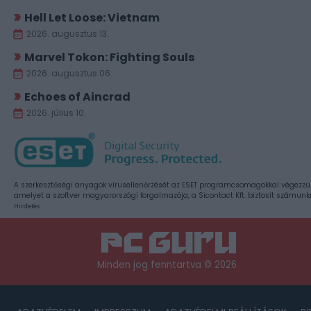
Hell Let Loose: Vietnam
2026. augusztus 13.
Marvel Tokon: Fighting Souls
2026. augusztus 06.
Echoes of Aincrad
2026. július 10.
A szerkesztőségi anyagok vírusellenőrzését az ESET programcsomagokkal végezzü
amelyet a szoftver magyarországi forgalmazója, a Sicontact Kft. biztosít számunk
Hirdetés
Minden jog fenntartva © 2026