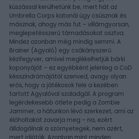
kúszással kerülhetünk be, mert hát az
Umbrella Corps katonái úgy csúsznak és
másznak, ahogy más fut – villámgyorsan,
meglepetésszerű támadásokat osztva.
Mindez azonban még mindig semmi. A
Brainer (Agyaló) egy csákányszerű
kézifegyver, amivel meglékelhetjük bárki
koponyáját – ez egyébként jelenleg a CoD
késszindrómájától szenved, avagy olyan
erős, hogy a játékosok fele a kezében
tartott Agyalóval szaladgál. A program
legérdekesebb ötlete pedig a Zombie
Jammer, a hátunkon lévő szerkezet, ami az
élőholtakat zavarja meg – na, ezért
álldogálnak a szörnyetegek, nem azért,
mert idióták. Azonban mint minden