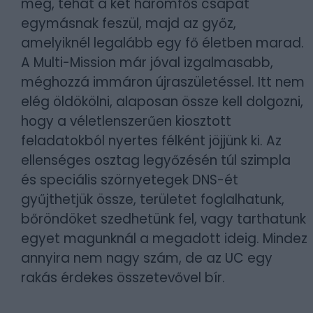
meg, tehát a két háromfős csapat
egymásnak feszül, majd az győz,
amelyiknél legalább egy fő életben marad.
A Multi-Mission már jóval izgalmasabb,
méghozzá immáron újraszületéssel. Itt nem
elég öldökölni, alaposan össze kell dolgozni,
hogy a véletlenszerűen kiosztott
feladatokból nyertes félként jöjjünk ki. Az
ellenséges osztag legyőzésén túl szimpla
és speciális szörnyetegek DNS-ét
gyűjthetjük össze, területet foglalhatunk,
bőröndöket szedhetünk fel, vagy tarthatunk
egyet magunknál a megadott ideig. Mindez
annyira nem nagy szám, de az UC egy
rakás érdekes összetevővel bír.