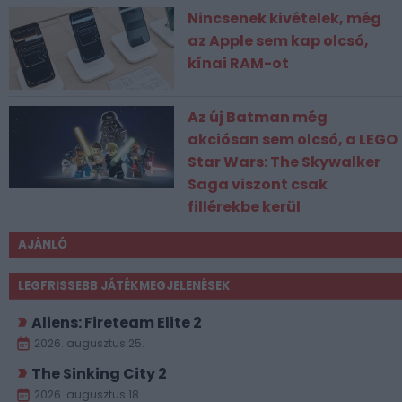
Nincsenek kivételek, még
az Apple sem kap olcsó,
kínai RAM-ot
Az új Batman még
akciósan sem olcsó, a LEGO
Star Wars: The Skywalker
Saga viszont csak
fillérekbe kerül
AJÁNLÓ
LEGFRISSEBB JÁTÉKMEGJELENÉSEK
Aliens: Fireteam Elite 2
2026. augusztus 25.
The Sinking City 2
2026. augusztus 18.