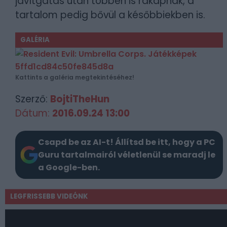
javítgatás után többen is rákapnak, a
tartalom pedig bővül a későbbiekben is.
GALÉRIA
Kattints a galéria megtekintéséhez!
Szerző:
BojtiTheHun
Dátum:
2016.09.24 13:00
Csapd be az AI-t! Állítsd be itt, hogy a PC
Guru tartalmairól véletlenül se maradj le
a Google-ben.
LEGFRISSEBB VIDEÓNK