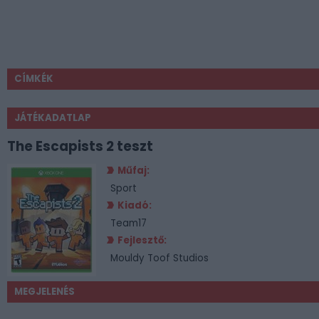
CÍMKÉK
JÁTÉKADATLAP
The Escapists 2 teszt
Műfaj:
Sport
Kiadó:
Team17
Fejlesztő:
Mouldy Toof Studios
MEGJELENÉS