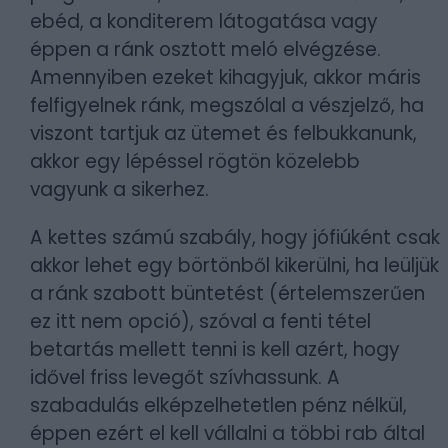
ebéd, a konditerem látogatása vagy
éppen a ránk osztott meló elvégzése.
Amennyiben ezeket kihagyjuk, akkor máris
felfigyelnek ránk, megszólal a vészjelző, ha
viszont tartjuk az ütemet és felbukkanunk,
akkor egy lépéssel rögtön közelebb
vagyunk a sikerhez.
A kettes számú szabály, hogy jófiúként csak
akkor lehet egy börtönből kikerülni, ha leüljük
a ránk szabott büntetést (értelemszerűen
ez itt nem opció), szóval a fenti tétel
betartás mellett tenni is kell azért, hogy
idővel friss levegőt szívhassunk. A
szabadulás elképzelhetetlen pénz nélkül,
éppen ezért el kell vállalni a többi rab által