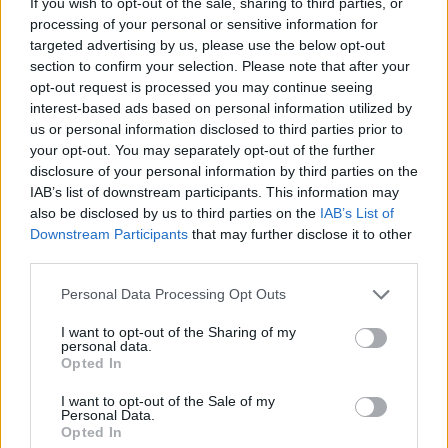
riadó, ráadásul betömik a munkánkat, és
If you wish to opt-out of the sale, sharing to third parties, or
processing of your personal or sensitive information for
megyünk is vissza az startmezőre. Ha tehát
targeted advertising by us, please use the below opt-out
a padlón keresztül távoznánk, akkor
section to confirm your selection. Please note that after your
érdemes asztalt húzni a „kijárat” fölé, hogy
opt-out request is processed you may continue seeing
interest-based ads based on personal information utilized by
ne látszódjon, ha pedig a falat célozzuk
us or personal information disclosed to third parties prior to
meg, akkor az ott tátongó üreghez
your opt-out. You may separately opt-out of the further
érdemes készíteni egy posztert, amivel
disclosure of your personal information by third parties on the
IAB’s list of downstream participants. This information may
eltakarhatjuk a „munkánkat” – mondjuk a
also be disclosed by us to third parties on the
IAB’s List of
Stephen King-rajongóknak ezt aligha kell
Downstream Participants
that may further disclose it to other
magyarázni.
third parties.
Personal Data Processing Opt Outs
A siker záloga a figyelem, a türelem és a
logika, és külön jó hír, hogy a második rész
I want to opt-out of the Sharing of my
personal data.
készíthető tárgyakból és kínálkozó
Opted In
lehetőségből is jóval többet nyújt, mint az
I want to opt-out of the Sale of my
elődje, így hiába van „csak” tíz pálya, akár
Personal Data.
Opted In
azzal is hosszan el lehet szórakozni, hogy a