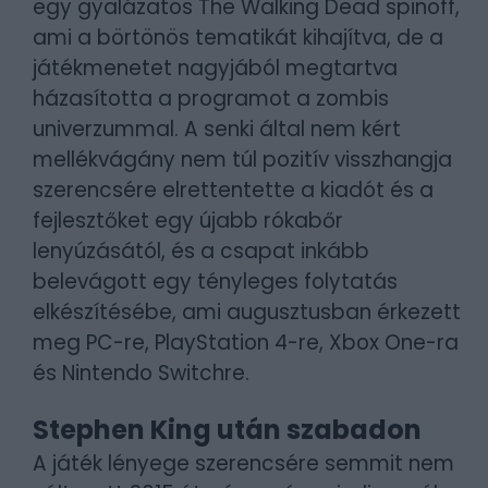
egy gyalázatos The Walking Dead spinoff,
ami a börtönös tematikát kihajítva, de a
játékmenetet nagyjából megtartva
házasította a programot a zombis
univerzummal. A senki által nem kért
mellékvágány nem túl pozitív visszhangja
szerencsére elrettentette a kiadót és a
fejlesztőket egy újabb rókabőr
lenyúzásától, és a csapat inkább
belevágott egy tényleges folytatás
elkészítésébe, ami augusztusban érkezett
meg PC-re, PlayStation 4-re, Xbox One-ra
és Nintendo Switchre.
Stephen King után szabadon
A játék lényege szerencsére semmit nem