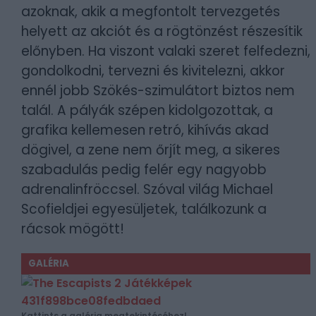
azoknak, akik a megfontolt tervezgetés
helyett az akciót és a rögtönzést részesítik
előnyben. Ha viszont valaki szeret felfedezni,
gondolkodni, tervezni és kivitelezni, akkor
ennél jobb Szökés-szimulátort biztos nem
talál. A pályák szépen kidolgozottak, a
grafika kellemesen retró, kihívás akad
dögivel, a zene nem őrjít meg, a sikeres
szabadulás pedig felér egy nagyobb
adrenalinfröccsel. Szóval világ Michael
Scofieldjei egyesüljetek, találkozunk a
rácsok mögött!
GALÉRIA
Kattints a galéria megtekintéséhez!