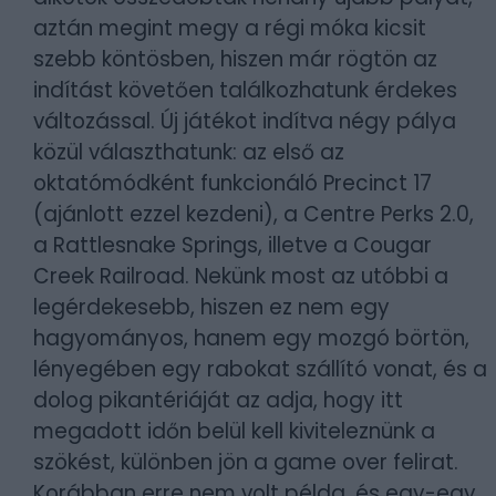
aztán megint megy a régi móka kicsit
szebb köntösben, hiszen már rögtön az
indítást követően találkozhatunk érdekes
változással. Új játékot indítva négy pálya
közül választhatunk: az első az
oktatómódként funkcionáló Precinct 17
(ajánlott ezzel kezdeni), a Centre Perks 2.0,
a Rattlesnake Springs, illetve a Cougar
Creek Railroad. Nekünk most az utóbbi a
legérdekesebb, hiszen ez nem egy
hagyományos, hanem egy mozgó börtön,
lényegében egy rabokat szállító vonat, és a
dolog pikantériáját az adja, hogy itt
megadott időn belül kell kiviteleznünk a
szökést, különben jön a game over felirat.
Korábban erre nem volt példa, és egy-egy