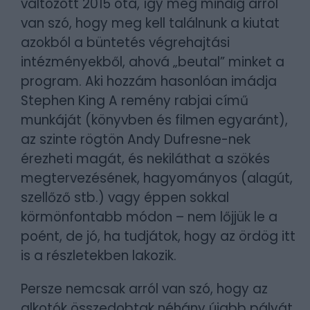
változott 2015 óta, így még mindig arról
van szó, hogy meg kell találnunk a kiutat
azokból a büntetés végrehajtási
intézményekből, ahová „beutal” minket a
program. Aki hozzám hasonlóan imádja
Stephen King A remény rabjai című
munkáját (könyvben és filmen egyaránt),
az szinte rögtön Andy Dufresne-nek
érezheti magát, és nekiláthat a szökés
megtervezésének, hagyományos (alagút,
szellőző stb.) vagy éppen sokkal
körmönfontabb módon – nem lőjjük le a
poént, de jó, ha tudjátok, hogy az ördög itt
is a részletekben lakozik.
Persze nemcsak arról van szó, hogy az
alkotók összedobtak néhány újabb pályát,