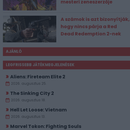
mesteri zeneszerzője
A számok is azt bizonyítják,
hogy nincs párja a Red
Dead Redemption 2-nek
AJÁNLÓ
LEGFRISSEBB JÁTÉKMEGJELENÉSEK
Aliens: Fireteam Elite 2
2026. augusztus 25.
The Sinking City 2
2026. augusztus 18.
Hell Let Loose: Vietnam
2026. augusztus 13.
Marvel Tokon: Fighting Souls