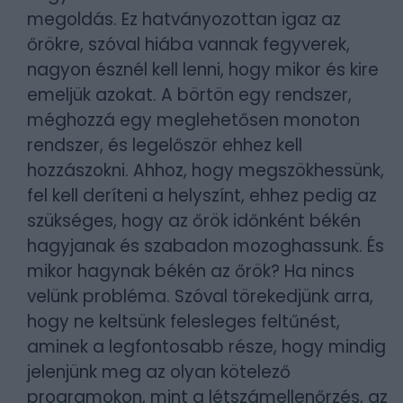
megoldás. Ez hatványozottan igaz az
őrökre, szóval hiába vannak fegyverek,
nagyon észnél kell lenni, hogy mikor és kire
emeljük azokat. A börtön egy rendszer,
méghozzá egy meglehetősen monoton
rendszer, és legelőször ehhez kell
hozzászokni. Ahhoz, hogy megszökhessünk,
fel kell deríteni a helyszínt, ehhez pedig az
szükséges, hogy az őrök időnként békén
hagyjanak és szabadon mozoghassunk. És
mikor hagynak békén az őrök? Ha nincs
velünk probléma. Szóval törekedjünk arra,
hogy ne keltsünk felesleges feltűnést,
aminek a legfontosabb része, hogy mindig
jelenjünk meg az olyan kötelező
programokon, mint a létszámellenőrzés, az