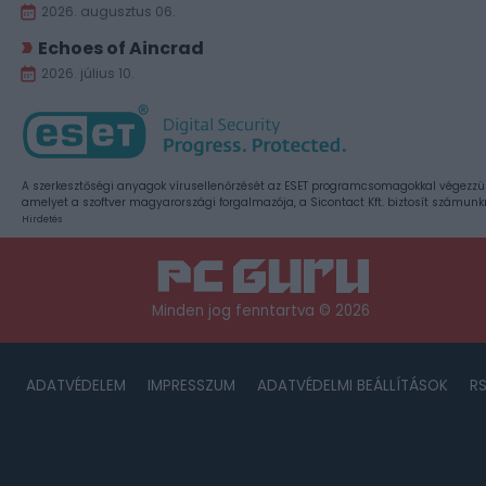
2026. augusztus 06.
Echoes of Aincrad
2026. július 10.
A szerkesztőségi anyagok vírusellenőrzését az ESET programcsomagokkal végezzü
amelyet a szoftver magyarországi forgalmazója, a Sicontact Kft. biztosít számunk
Hirdetés
Minden jog fenntartva © 2026
ADATVÉDELEM
IMPRESSZUM
ADATVÉDELMI BEÁLLÍTÁSOK
R