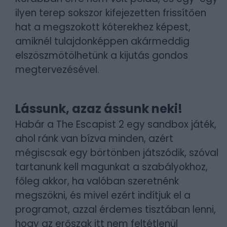
ilyen terep sokszor kifejezetten frissítően
hat a megszokott kóterekhez képest,
amiknél tulajdonképpen akármeddig
elszöszmötölhetünk a kijutás gondos
megtervezésével.
Lássunk, azaz ássunk neki!
Habár a The Escapist 2 egy sandbox játék,
ahol ránk van bízva minden, azért
mégiscsak egy börtönben játszódik, szóval
tartanunk kell magunkat a szabályokhoz,
főleg akkor, ha valóban szeretnénk
megszökni, és mivel ezért indítjuk el a
programot, azzal érdemes tisztában lenni,
hogy az erőszak itt nem feltétlenül