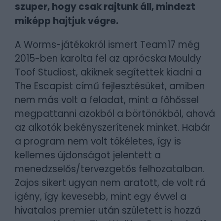
szuper, hogy csak rajtunk áll, mindezt
miképp hajtjuk végre.
A Worms-játékokról ismert Team17 még
2015-ben karolta fel az aprócska Mouldy
Toof Studiost, akiknek segítettek kiadni a
The Escapist című fejlesztésüket, amiben
nem más volt a feladat, mint a főhőssel
megpattanni azokból a börtönökből, ahová
az alkotók bekényszerítenek minket. Habár
a program nem volt tökéletes, így is
kellemes újdonságot jelentett a
menedzselős/tervezgetős felhozatalban.
Zajos sikert ugyan nem aratott, de volt rá
igény, így kevesebb, mint egy évvel a
hivatalos premier után született is hozzá