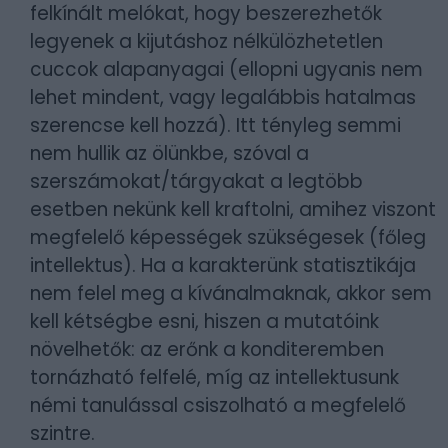
felkínált melókat, hogy beszerezhetők
legyenek a kijutáshoz nélkülözhetetlen
cuccok alapanyagai (ellopni ugyanis nem
lehet mindent, vagy legalábbis hatalmas
szerencse kell hozzá). Itt tényleg semmi
nem hullik az ölünkbe, szóval a
szerszámokat/tárgyakat a legtöbb
esetben nekünk kell kraftolni, amihez viszont
megfelelő képességek szükségesek (főleg
intellektus). Ha a karakterünk statisztikája
nem felel meg a kívánalmaknak, akkor sem
kell kétségbe esni, hiszen a mutatóink
növelhetők: az erőnk a konditeremben
tornázható felfelé, míg az intellektusunk
némi tanulással csiszolható a megfelelő
szintre.