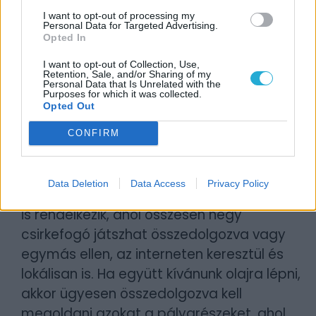
lehető legtöbb vagy a legfifikásabb módon
I want to opt-out of processing my
Personal Data for Targeted Advertising.
pattanjunk meg a falak közül. Azt pedig
Opted In
talán mondanom sem kell, hogy az űrbe
I want to opt-out of Collection, Use,
telepített börtön elhagyásához kevés lesz
Retention, Sale, and/or Sharing of my
Personal Data that Is Unrelated with the
egy apró csákány és egy poszter, ami
Purposes for which it was collected.
Opted Out
eltakarja a lelkesen kikapart folyosónkat.
CONFIRM
Egységben az erő?
A The Escapist 2 ráadásul nem csupán
Data Deletion
Data Access
Privacy Policy
egyjátékos móddal, de már multiplayerrel
is rendelkezik, ahol összesen négy
csirkefogó játszhat összedolgozva vagy
egymás ellen, az interneten keresztül és
lokálisan is. Ha együtt kívánunk olajra lépni,
akkor ügyesen összedolgozva kell
megoldani azokat a pályarészeket, ahol