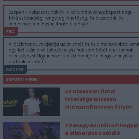
Szépen kidolgozott pályák, a körülményekhez képest nagy
fokú szabadság, rengeteg lehetőség, és a szabadulás
semmihez nem hasonlítható élménye.
PRO
A játékmenet velejárója az önismétlés és a monotonitás, ami
egy idő után a váltakozó helyszínek sem feltétlenül tudnak
ellensúlyozni. Ugyanakkor senki nem ígérte, hogy könnyű a
börtönlakók élete!
KONTRA
ESPORT1 HÍREK
Az Obsession fiatal
tehetsége szívesen
elutazna Raccoon Citybe
Tizenegy év után otthagyja
a Blizzardot a stúdió