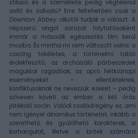
stílusa és a szemlélete pedig végtelenül
avítt és ódivatú? Erre feltehetően csak a
Downton Abbey
alkotói tudják a választ. A
népszerű angol sorozat folytatásaként
immár a második egészestés film kerül
moziba. És mintha mi sem változott volna: a
casting tökéletes, a történelmi tabló
érdekfeszítő, az archaizáló párbeszédek
magukkal ragadóak, az apró hétköznapi
eseményeket – ellentéteknek,
konfliktusoknak ne nevezzük ezeket – pedig
szívesen követi az ember a két órás
játékidő során. Valódi családregény ez, ami
nem igényel dinamikus történetet, inkább a
szerethető és gyűlölhető karakterek, a
korhangulat, illetve a britek számára