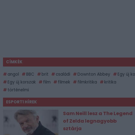
CÍMKÉK
angol
BBC
brit
családi
Downton Abbey
Egy új ko
Egy új korszak
film
filmek
filmkritika
kritika
történelmi
ESPORT1 HÍREK
Sam Neill lesz a The Legend
of Zelda legnagyobb
sztárja