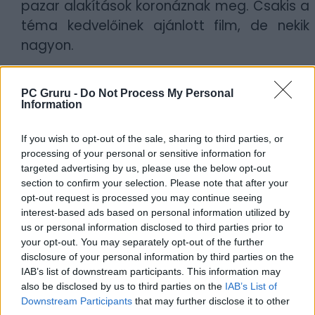
pazar alakítások koronáznak meg. Csakis a
téma kedvelőinek ajánlott film, de nekik
nagyon.
PC Gruru -
Do Not Process My Personal
Information
If you wish to opt-out of the sale, sharing to third parties, or
processing of your personal or sensitive information for
targeted advertising by us, please use the below opt-out
section to confirm your selection. Please note that after your
Szerző:
Buri di Marcello
opt-out request is processed you may continue seeing
interest-based ads based on personal information utilized by
Dátum:
2022.04.27 18:00
us or personal information disclosed to third parties prior to
your opt-out. You may separately opt-out of the further
Csapd be az AI-t! Állítsd be itt, hogy a PC
disclosure of your personal information by third parties on the
IAB’s list of downstream participants. This information may
Guru tartalmairól véletlenül se maradj le
also be disclosed by us to third parties on the
IAB’s List of
a Google-ben.
Downstream Participants
that may further disclose it to other