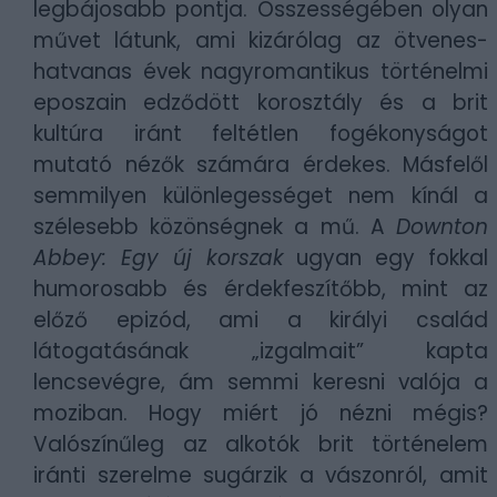
legbájosabb pontja. Összességében olyan
művet látunk, ami kizárólag az ötvenes-
hatvanas évek nagyromantikus történelmi
eposzain edződött korosztály és a brit
kultúra iránt feltétlen fogékonyságot
mutató nézők számára érdekes. Másfelől
semmilyen különlegességet nem kínál a
szélesebb közönségnek a mű. A
Downton
Abbey: Egy új korszak
ugyan egy fokkal
humorosabb és érdekfeszítőbb, mint az
előző epizód, ami a királyi család
látogatásának „izgalmait” kapta
lencsevégre, ám semmi keresni valója a
moziban. Hogy miért jó nézni mégis?
Valószínűleg az alkotók brit történelem
iránti szerelme sugárzik a vászonról, amit