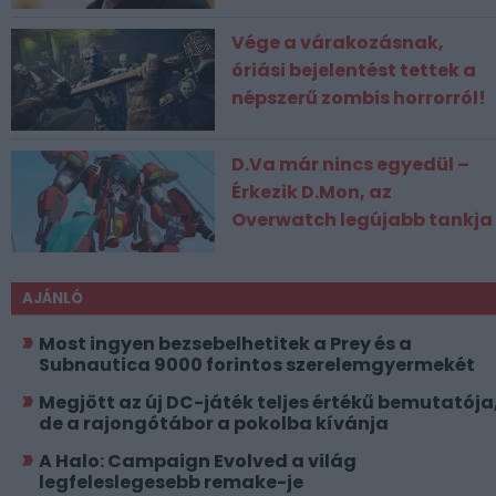
Vége a várakozásnak,
óriási bejelentést tettek a
népszerű zombis horrorról!
D.Va már nincs egyedül –
Érkezik D.Mon, az
Overwatch legújabb tankja
AJÁNLÓ
Most ingyen bezsebelhetitek a Prey és a
Subnautica 9000 forintos szerelemgyermekét
Megjött az új DC-játék teljes értékű bemutatója
de a rajongótábor a pokolba kívánja
A Halo: Campaign Evolved a világ
legfeleslegesebb remake-je