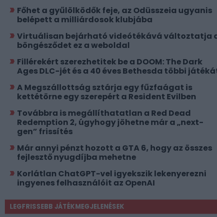
Főhet a gyűlölködők feje, az Odüsszeia ugyanis
belépett a milliárdosok klubjába
Virtuálisan bejárható videótékává változtatja 
böngésződet ez a weboldal
Fillérekért szerezhetitek be a DOOM: The Dark
Ages DLC-jét és a 40 éves Bethesda többi játéká
A Megszállottság sztárja egy fűzfaágat is
kettétörne egy szerepért a Resident Evilben
Továbbra is megállíthatatlan a Red Dead
Redemption 2, úgyhogy jöhetne már a „next-
gen” frissítés
Már annyi pénzt hozott a GTA 6, hogy az összes
fejlesztő nyugdíjba mehetne
Korlátlan ChatGPT-vel igyekszik lekenyerezni
ingyenes felhasználóit az OpenAI
LEGFRISSEBB JÁTÉKMEGJELENÉSEK