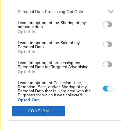
third parties.
KAPCSOLÓDÓ HÍREK
Personal Data Processing Opt Outs
[Filmkritika] Sonic, a sündisznó 2
I want to opt-out of the Sharing of my
personal data.
[Filmkritika] Legendás állatok és
Opted In
megfigyelésük – Dumbledore titkai
I want to opt-out of the Sale of my
[Filmkritika] Minden, mindenhol,
Personal Data.
Opted In
mindenkor
[Filmkritika] Rohammentő
I want to opt-out of processing my
Personal Data for Targeted Advertising.
[Filmkritika] Az elveszett város
Opted In
[Filmkritika] Hol van Anne Frank?
I want to opt-out of Collection, Use,
Retention, Sale, and/or Sharing of my
Personal Data that Is Unrelated with the
Purposes for which it was collected.
LEGFRISSEBB VIDEÓNK
Opted Out
CONFIRM