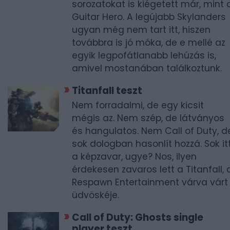
sorozatokat is kiégetett már, mint 
Guitar Hero. A legújabb Skylanders
ugyan még nem tart itt, hiszen
továbbra is jó móka, de e mellé az
egyik legpofátlanabb lehúzás is,
amivel mostanában találkoztunk.
Titanfall teszt
Nem forradalmi, de egy kicsit
mégis az. Nem szép, de látványos
és hangulatos. Nem Call of Duty, d
sok dologban hasonlít hozzá. Sok it
a képzavar, ugye? Nos, ilyen
érdekesen zavaros lett a Titanfall, 
Respawn Entertainment várva várt
üdvöskéje.
Call of Duty: Ghosts single
player teszt