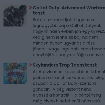
Call of Duty: Advanced Warfar
teszt
Sokan azt mondják, hogy az a
legnagyobb baj a Call of Dutyval,
hogy minden évben jön egy új rész.
Pedig nem lenne ez baj, ha nem
minden évben ugyanaz a rész
jönne – vagy legalább lenne benne
annyi újítás, hogy ne fájjon annyira
Skylanders Trap Team teszt
Az Activisonnél kevesebben értene
jobban a franchise-építéshez, elég
csupán a Call of Duty-szériára
gondolni. A cég viszont néha
elveszti a kontrollt – a pénzéhség
még olyan hihetetlenül népszerű