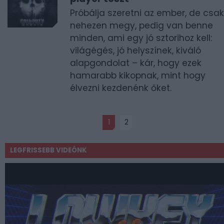
Próbálja szeretni az ember, de csak
nehezen megy, pedig van benne
minden, ami egy jó sztorihoz kell:
világégés, jó helyszínek, kiváló
alapgondolat – kár, hogy ezek
hamarabb kikopnak, mint hogy
élvezni kezdenénk őket.
1
2
LEGFRISSEBB VIDEÓNK