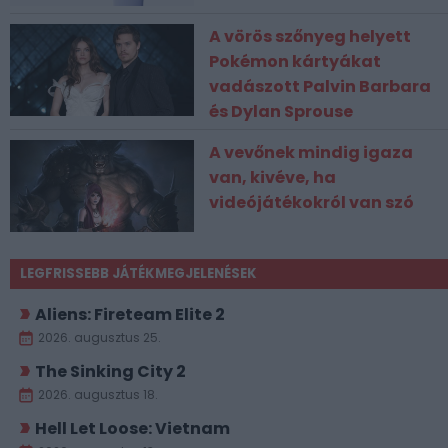
A vörös szőnyeg helyett
Pokémon kártyákat
vadászott Palvin Barbara
és Dylan Sprouse
A vevőnek mindig igaza
van, kivéve, ha
videójátékokról van szó
LEGFRISSEBB JÁTÉKMEGJELENÉSEK
Aliens: Fireteam Elite 2
2026. augusztus 25.
The Sinking City 2
2026. augusztus 18.
Hell Let Loose: Vietnam