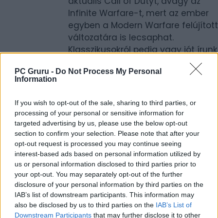
aktuális Call of Dutyt, avagy az
Infinite Warfare-t, mert az ember
egyben a Modern Warfare felújított
változatára is lecsaphat.
Klasszikusokról pedig vagy jót írunk
vagy… na, ezen most hadd
PC Gruru -
Do Not Process My Personal
gondolkodjak a cikk végéig.
Information
Call of Duty 4: Modern Warfare
If you wish to opt-out of the sale, sharing to third parties, or
Remastered teszt
processing of your personal or sensitive information for
Már csak azért is érdemes
targeted advertising by us, please use the below opt-out
megvenni vagy letesztelni az
section to confirm your selection. Please note that after your
aktuális Call of Dutyt, avagy az
opt-out request is processed you may continue seeing
interest-based ads based on personal information utilized by
Infinite Warfare-t, mert az ember
us or personal information disclosed to third parties prior to
egyben a Modern Warfare felújított
your opt-out. You may separately opt-out of the further
változatára is lecsaphat.
disclosure of your personal information by third parties on the
Klasszikusokról pedig vagy jót írunk
IAB’s list of downstream participants. This information may
vagy… na, ezen most hadd
also be disclosed by us to third parties on the
IAB’s List of
Downstream Participants
that may further disclose it to other
gondolkodjak a cikk végéig.