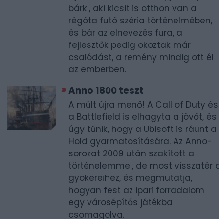
bárki, aki kicsit is otthon van a
régóta futó széria történelmében,
és bár az elnevezés fura, a
fejlesztők pedig okoztak már
csalódást, a remény mindig ott él
az emberben.
Anno 1800 teszt
A múlt újra menő! A Call of Duty és
a Battlefield is elhagyta a jövőt, és
úgy tűnik, hogy a Ubisoft is ráunt a
Hold gyarmatosítására. Az Anno-
sorozat 2009 után szakított a
történelemmel, de most visszatér 
gyökereihez, és megmutatja,
hogyan fest az ipari forradalom
egy városépítős játékba
csomagolva.