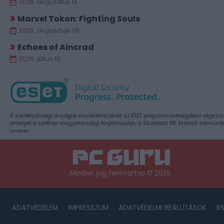
2026. augusztus 13.
Marvel Tokon: Fighting Souls
2026. augusztus 06.
Echoes of Aincrad
2026. július 10.
A szerkesztőségi anyagok vírusellenőrzését az ESET programcsomagokkal végezzü
amelyet a szoftver magyarországi forgalmazója, a Sicontact Kft. biztosít számunk
Hirdetés
Minden jog fenntartva © 2026
ADATVÉDELEM
IMPRESSZUM
ADATVÉDELMI BEÁLLÍTÁSOK
R