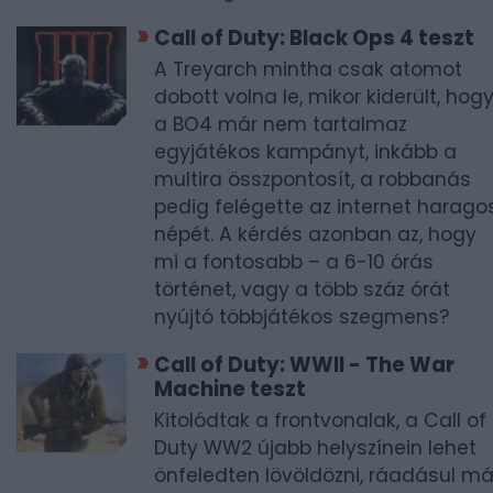
Call of Duty: Black Ops 4 teszt
A Treyarch mintha csak atomot
dobott volna le, mikor kiderült, hog
a BO4 már nem tartalmaz
egyjátékos kampányt, inkább a
multira összpontosít, a robbanás
pedig felégette az internet harago
népét. A kérdés azonban az, hogy
mi a fontosabb – a 6-10 órás
történet, vagy a több száz órát
nyújtó többjátékos szegmens?
Call of Duty: WWII - The War
Machine teszt
Kitolódtak a frontvonalak, a Call of
Duty WW2 újabb helyszínein lehet
önfeledten lövöldözni, ráadásul má