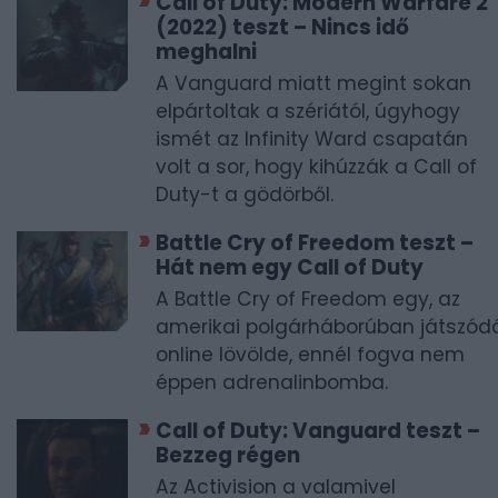
Call of Duty: Modern Warfare 2
(2022) teszt – Nincs idő
meghalni
A Vanguard miatt megint sokan
elpártoltak a szériától, úgyhogy
ismét az Infinity Ward csapatán
volt a sor, hogy kihúzzák a Call of
Duty-t a gödörből.
Battle Cry of Freedom teszt –
Hát nem egy Call of Duty
A Battle Cry of Freedom egy, az
amerikai polgárháborúban játszód
online lövölde, ennél fogva nem
éppen adrenalinbomba.
Call of Duty: Vanguard teszt –
Bezzeg régen
Az Activision a valamivel