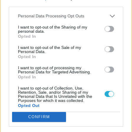
third parties.
Call of Duty: Infinite Warfare
Personal Data Processing Opt Outs
teszt
A Modern Warfare 3 és a Ghosts
I want to opt-out of the Sharing of my
personal data.
után megfogadtam, hogy soha
Opted In
többet nem tesztelem a darabokra
I want to opt-out of the Sale of my
hullott, nyomokban Infinity Wardot
Personal Data.
is tartalmazó csapat játékait.
Opted In
Persze nehéz betartani az ilyen
I want to opt-out of processing my
jellegű terveket, amikor űroperává
Personal Data for Targeted Advertising.
Opted In
alakítanak egy alapvetően militán
lövöldét.
I want to opt-out of Collection, Use,
Retention, Sale, and/or Sharing of my
Personal Data that Is Unrelated with the
Skylanders Imaginators teszt
Purposes for which it was collected.
Opted Out
Ami az FPS-sek szerelmeseinek a
Call of Duty, az a videojátékosok
CONFIRM
fiatalabb korosztályának a
Skylanders: minden évben