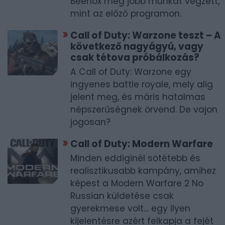
Beenox még jobb munkát végzett,
mint az előző programon.
Call of Duty: Warzone teszt – A
következő nagyágyú, vagy
csak tétova próbálkozás?
A Call of Duty: Warzone egy
ingyenes battle royale, mely alig
jelent meg, és máris hatalmas
népszerűségnek örvend. De vajon
jogosan?
Call of Duty: Modern Warfare
Minden eddiginél sötétebb és
realisztikusabb kampány, amihez
képest a Modern Warfare 2 No
Russian küldetése csak
gyerekmese volt… egy ilyen
kijelentésre azért felkapja a fejét